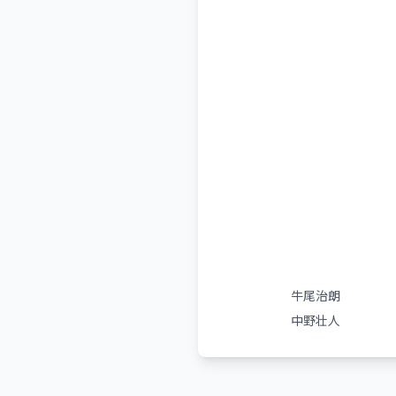
牛尾治朗
中野壮人